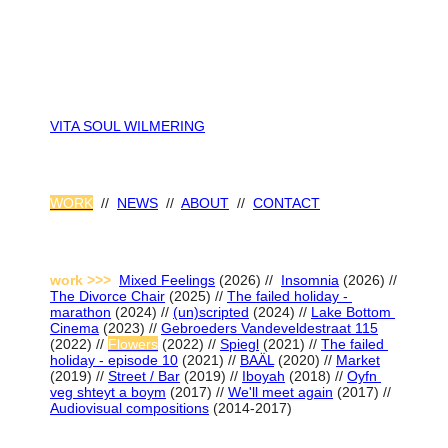
Skip
to
content
VITA SOUL WILMERING
WORK
  //  
NEWS
  //  
ABOUT
  //  
CONTACT
work >>>
Mixed Feelings
 (2026) //  
Insomnia
 (2026) // 
The Divorce Chair
 (2025) // 
The failed holiday - 
marathon
 (2024) // 
(un)scripted
 (2024) // 
Lake Bottom 
Cinema
 (2023) // 
Gebroeders Vandeveldestraat 115
(2022) // 
Flowers
 (2022) // 
Spiegl
 (2021) // 
The failed 
holiday - episode 10
 (2021) // 
BAÄL
 (2020) // 
Market
(2019) // 
Street / Bar
 (2019) // 
Iboyah
 (2018) // 
Oyfn 
veg shteyt a boym
 (2017) // 
We'll meet again
 (2017) // 
Audiovisual compositions
 (2014-2017)