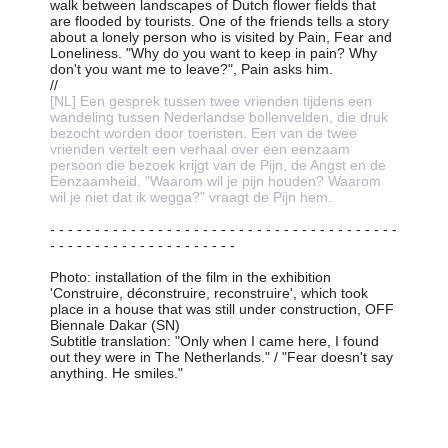
walk between landscapes of Dutch flower fields that 
are flooded by tourists. One of the friends tells a story 
about a lonely person who is visited by Pain, Fear and 
Loneliness. "Why do you want to keep in pain? Why 
don't you want me to leave?", Pain asks him.
//
[NL] Een gesprek tussen twee vrienden tijdens een 
wandeling tussen Nederlandse bollenvelden, die druk 
bezocht worden door toeristen. Een van de twee 
vrienden vertelt een verhaal over een eenzaam 
persoon die bezoek krijgt van de Pijn, de Angst en de 
Eenzaamheid. "Waarom wil je pijn houden? Waarom 
wil je niet dat ik wegga?" vraagt de Pijn hem.
- - - - - - - - - - - - - - - - - - - - - - - - - - - - - - - - - - - - - - - 
- - - - - - - - - - - - - - - - - - - - -
Photo: installation of the film in the exhibition 
'Construire, déconstruire, reconstruire', which took 
place in a house that was still under construction, OFF 
Biennale Dakar (SN)
Subtitle translation: "Only when I came here, I found 
out they were in The Netherlands." / "Fear doesn't say 
anything. He smiles."